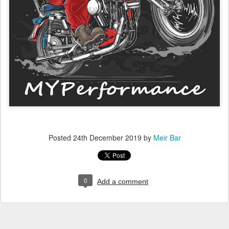
Posted
24th December 2019
by
Meir Bar
0
Add a comment